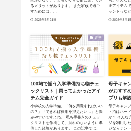
間が少なく、子どもがぐずる前に完了でき
も。そんなと
るメリットがあります。 また家族で過ご
正アイテムで
すためには、...
ャンドゥなどで
2026年3月21日
2026年3月1
育児
100均で揃う入学準備持ち物チェ
母子キャ
ックリスト｜買ってよかったアイ
がおすすめ
テム完全ガイド
プリも解
小学校の入学準備、「何を用意すればいい
母子キャン
の？」「できれば費用を抑えたい…」と悩
ト泊はハー
みやすいですよね。 私も手書きのチェッ
か？ そんな
クリストを作成して、漏れのないように準
ジを利用した
備した経験があります。 この記事では、
ジならテン