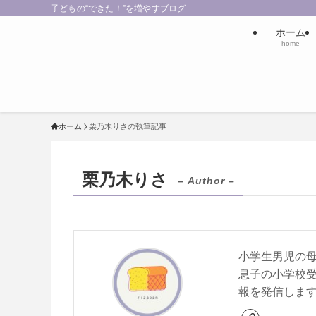
子どもの“できた！”を増やすブログ
ホーム
home
ホーム
栗乃木りさの執筆記事
栗乃木りさ
– Author –
小学生男児の
息子の小学校
報を発信しま