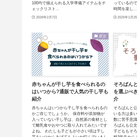
100均で揃えられる入学準備アイテムをチ
っているの
ェックリスト...
時間を楽し...
2026年2月7日
2025年1月2
育児
赤ちゃんが干し芋を食べられるの
そろばんと
はいつから?通販で人気の干し芋も
を選ぶべ
紹介
介
赤ちゃんはいつから干し芋を食べられるの
そろばんと
かご存じでしょうか。 保存料や添加物が
いる方は多い
入っていない干し芋は、自然派の食材とし
数に苦手意
て離乳食やおやつに取り入れてみたいです
ろばんも公文
よね。 わたしも子どもが小さい頃は干し
子どももそ
芋をいつからあげてもよいか悩んでいまし
校3年生から