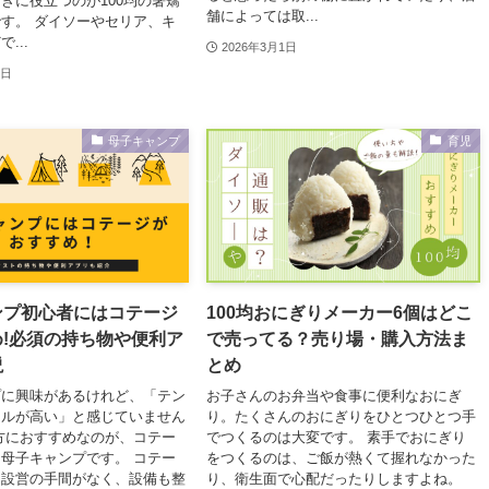
きに役立つのが100均の箸矯
舗によっては取...
す。 ダイソーやセリア、キ
...
2026年3月1日
5日
母子キャンプ
育児
ンプ初心者にはコテージ
100均おにぎりメーカー6個はどこ
!必須の持ち物や便利ア
で売ってる？売り場・購入方法ま
説
とめ
プに興味があるけれど、「テン
お子さんのお弁当や食事に便利なおにぎ
ドルが高い」と感じていません
り。たくさんのおにぎりをひとつひとつ手
方におすすめなのが、コテー
でつくるのは大変です。 素手でおにぎり
母子キャンプです。 コテー
をつくるのは、ご飯が熱くて握れなかった
ト設営の手間がなく、設備も整
り、衛生面で心配だったりしますよね。